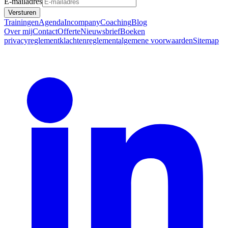
E-mailadres
Versturen
Trainingen
Agenda
Incompany
Coaching
Blog
Over mij
Contact
Offerte
Nieuwsbrief
Boeken
privacyreglement
klachtenreglement
algemene voorwaarden
Sitemap